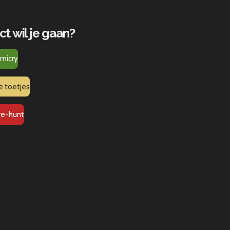
ct wil je gaan?
micry
e toetjes
re-hunt