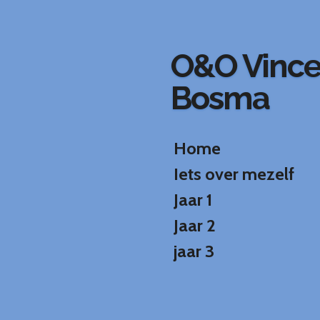
Ga
direct
naar
O&O Vinc
de
hoofdinhoud
Bosma
Home
Iets over mezelf
Jaar 1
Jaar 2
jaar 3