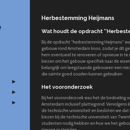
Herbestemming Heijmans
e
Wat houdt de opdracht ''Herbest
Bij de opdracht ''herbestemming Heijmans'' w
gebouw rond Amsterdam koos, zodat je dit ge
hem eventueel te renoveren of opnieuw in te 
kiezen om het gebouw specifiek naar de eisen 
belangrijk om leegstaande gebouwen een nie
die ruimte goed zouden kunnen gebruiken.
Het vooronderzoek
Bij het vooronderzoek was het de bedoeling
Amsterdam inclusief plattegrond. Vervolgens
de technische universiteit en besloten we da
kiezen bij de technische universiteit van Twe
studenten nodig hebben en hoe we het gebo
nieuwe materialen.