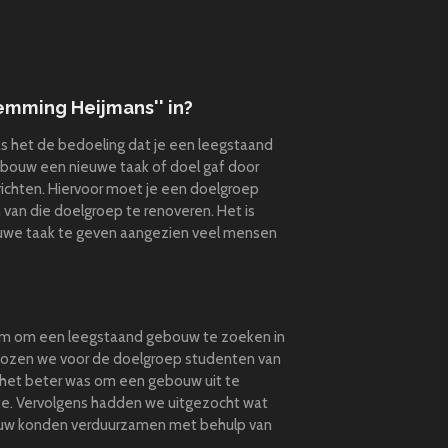
emming Heijmans'' in?
as het de bedoeling dat je een leegstaand
bouw een nieuwe taak of doel gaf door
richten. Hiervoor moet je een doelgroep
van die doelgroep te renoveren. Het is
uwe taak te geven aangezien veel mensen
 om om een leegstaand gebouw te zoeken in
 kozen we voor de doelgroep studenten van
t het beter was om een gebouw uit te
nte. Vervolgens hadden we uitgezocht wat
uw konden verduurzamen met behulp van